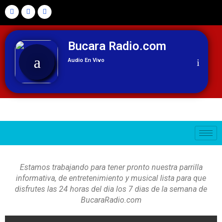
Bucara Radio.com
Audio En Vivo
Bucara Radio.com
Estamos trabajando para tener pronto nuestra parrilla
informativa, de entretenimiento y musical lista para que
disfrutes las 24 horas del dia los 7 dias de la semana de
BucaraRadio.com